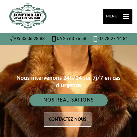
MENU
05 33 06 28 83
06 25 63 76 58
07 78 27 14 81
Nous intervenons 24h/24 sur 7j/7 en cas
d'urgence
NOS RÉALISATIONS
CONTACTEZ NOUS