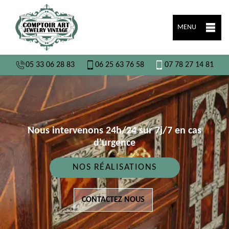
MENU
05 33 06 28 83
06 25 63 76 58
07 78 27 14 81
Nous intervenons 24h/24 sur 7j/7 en cas
d'urgence
NOS RÉALISATIONS
CONTACTEZ NOUS