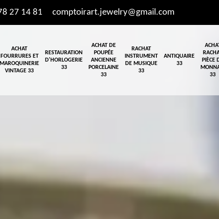
78 27 14 81
comptoirart.jewelry@gmail.com
ACHAT DE
ACHA
ACHAT
RACHAT
RESTAURATION
POUPÉE
RACH
FOURRURES ET
INSTRUMENT
ANTIQUAIRE
D'HORLOGERIE
ANCIENNE
PIÈCE 
MAROQUINERIE
DE MUSIQUE
33
33
PORCELAINE
MONNA
VINTAGE 33
33
33
33