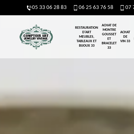
05 33 06 28 83
06 25 63 76 58
07 
ACHAT DE
RESTAURATION
MONTRE
D'ART
ACHAT
GOUSSET
MEUBLES,
DE
ET
TABLEAUX ET
VIN 33
BRACELET
BIJOUX 33
33