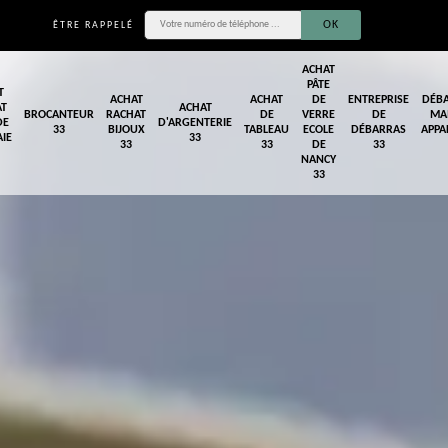
ÊTRE RAPPELÉ
ACHAT
PÂTE
T
ACHAT
ACHAT
DE
ENTREPRISE
DÉB
AT
ACHAT
BROCANTEUR
RACHAT
DE
VERRE
DE
MA
DE
D'ARGENTERIE
33
BIJOUX
TABLEAU
ECOLE
DÉBARRAS
APPA
IE
33
33
33
DE
33
NANCY
33