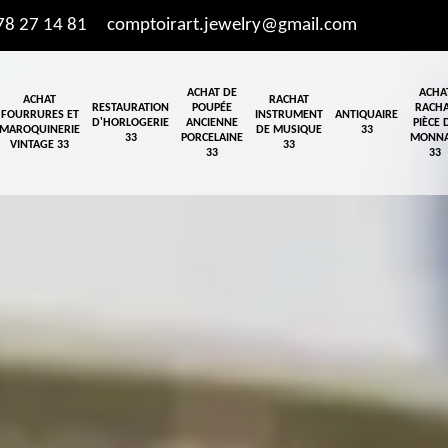
78 27 14 81
comptoirart.jewelry@gmail.com
ACHAT DE
ACHA
ACHAT
RACHAT
RESTAURATION
POUPÉE
RACH
FOURRURES ET
INSTRUMENT
ANTIQUAIRE
D'HORLOGERIE
ANCIENNE
PIÈCE 
MAROQUINERIE
DE MUSIQUE
33
33
PORCELAINE
MONNA
VINTAGE 33
33
33
33