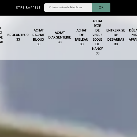
ÊTRE RAPPELÉ
ACHAT
PÂTE
T
ACHAT
ACHAT
DE
ENTREPRISE
DÉB
AT
ACHAT
BROCANTEUR
RACHAT
DE
VERRE
DE
MA
DE
D'ARGENTERIE
33
BIJOUX
TABLEAU
ECOLE
DÉBARRAS
APPA
IE
33
33
33
DE
33
NANCY
33