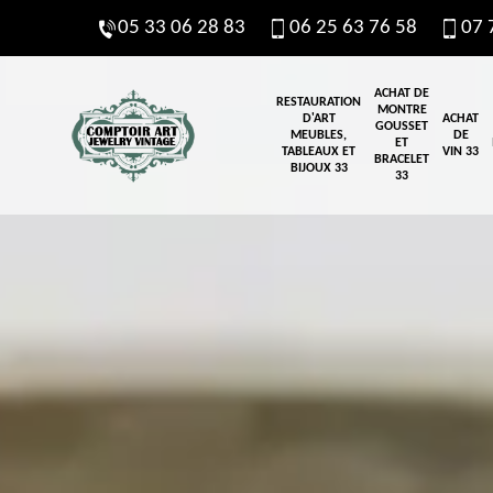
05 33 06 28 83
06 25 63 76 58
07 
ACHAT DE
RESTAURATION
MONTRE
D'ART
ACHAT
GOUSSET
MEUBLES,
DE
ET
TABLEAUX ET
VIN 33
BRACELET
BIJOUX 33
33