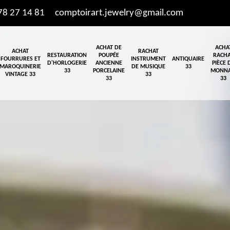
78 27 14 81
comptoirart.jewelry@gmail.com
ACHAT DE
ACHA
ACHAT
RACHAT
RESTAURATION
POUPÉE
RACH
FOURRURES ET
INSTRUMENT
ANTIQUAIRE
D'HORLOGERIE
ANCIENNE
PIÈCE 
MAROQUINERIE
DE MUSIQUE
33
33
PORCELAINE
MONNA
VINTAGE 33
33
33
33