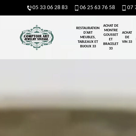
05 33 06 28 83
06 25 63 76 58
07 
ACHAT DE
RESTAURATION
MONTRE
D'ART
ACHAT
GOUSSET
MEUBLES,
DE
ET
TABLEAUX ET
VIN 33
BRACELET
BIJOUX 33
33