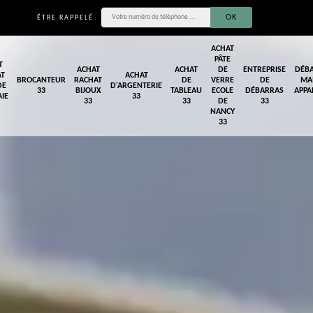
ÊTRE RAPPELÉ
ACHAT
PÂTE
T
ACHAT
ACHAT
DE
ENTREPRISE
DÉB
AT
ACHAT
BROCANTEUR
RACHAT
DE
VERRE
DE
MA
DE
D'ARGENTERIE
33
BIJOUX
TABLEAU
ECOLE
DÉBARRAS
APPA
IE
33
33
33
DE
33
NANCY
33