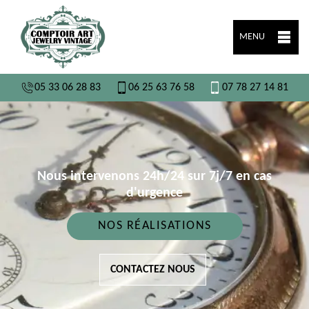
MENU
05 33 06 28 83
06 25 63 76 58
07 78 27 14 81
Nous intervenons 24h/24 sur 7j/7 en cas
d'urgence
NOS RÉALISATIONS
CONTACTEZ NOUS