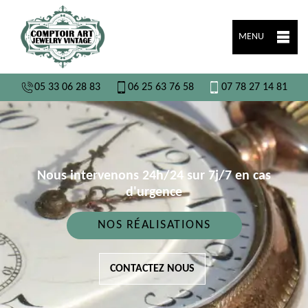
MENU
05 33 06 28 83
06 25 63 76 58
07 78 27 14 81
Nous intervenons 24h/24 sur 7j/7 en cas
d'urgence
NOS RÉALISATIONS
CONTACTEZ NOUS