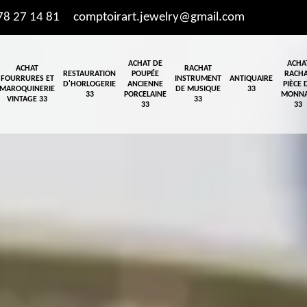
78 27 14 81
comptoirart.jewelry@gmail.com
ACHAT DE
ACHA
ACHAT
RACHAT
RESTAURATION
POUPÉE
RACH
FOURRURES ET
INSTRUMENT
ANTIQUAIRE
D'HORLOGERIE
ANCIENNE
PIÈCE 
MAROQUINERIE
DE MUSIQUE
33
33
PORCELAINE
MONNA
VINTAGE 33
33
33
33