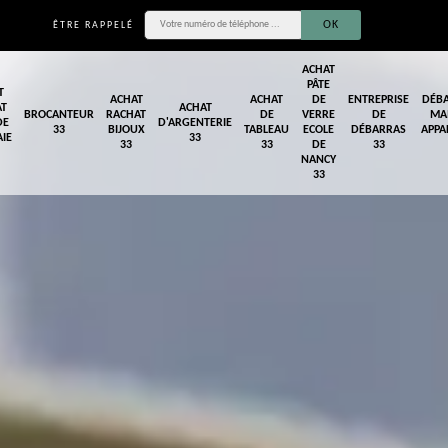
ÊTRE RAPPELÉ
ACHAT
PÂTE
T
ACHAT
ACHAT
DE
ENTREPRISE
DÉB
AT
ACHAT
BROCANTEUR
RACHAT
DE
VERRE
DE
MA
DE
D'ARGENTERIE
33
BIJOUX
TABLEAU
ECOLE
DÉBARRAS
APPA
IE
33
33
33
DE
33
NANCY
33