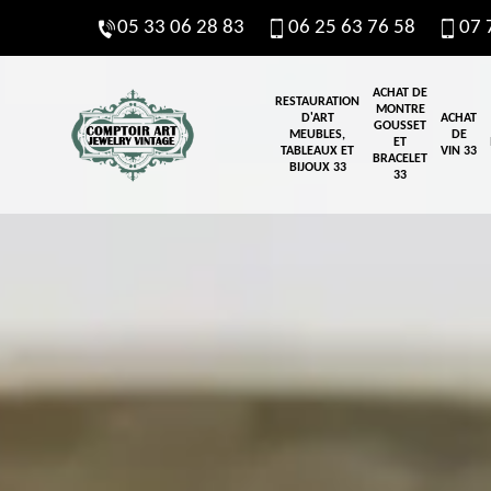
05 33 06 28 83
06 25 63 76 58
07 
ACHAT DE
RESTAURATION
MONTRE
D'ART
ACHAT
GOUSSET
MEUBLES,
DE
ET
TABLEAUX ET
VIN 33
BRACELET
BIJOUX 33
33