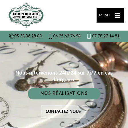
MENU
05 33 06 28 83
06 25 63 76 58
07 78 27 14 81
Nous intervenons 24h/24 sur 7j/7 en cas
d'urgence
NOS RÉALISATIONS
CONTACTEZ NOUS