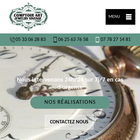
MENU
05 33 06 28 83
06 25 63 76 58
07 78 27 14 81
Nous intervenons 24h/24 sur 7j/7 en cas
d'urgence
NOS RÉALISATIONS
CONTACTEZ NOUS