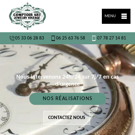
MENU
05 33 06 28 83
06 25 63 76 58
07 78 27 14 81
Nous intervenons 24h/24 sur 7j/7 en cas
d'urgence
NOS RÉALISATIONS
CONTACTEZ NOUS