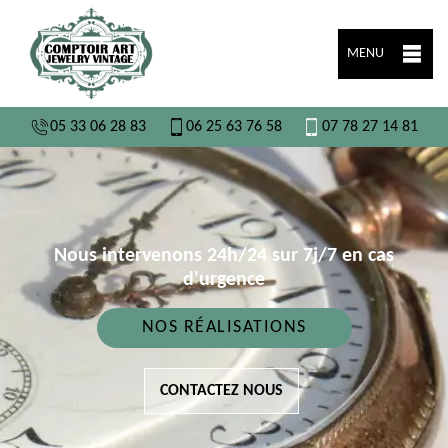
MENU
05 33 06 28 83
06 25 63 76 58
07 78 27 14 81
Nous intervenons 24h/24 sur 7j/7 en cas
d'urgence
NOS RÉALISATIONS
CONTACTEZ NOUS