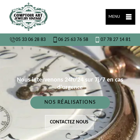
MENU
05 33 06 28 83
06 25 63 76 58
07 78 27 14 81
Nous intervenons 24h/24 sur 7j/7 en cas
d'urgence
NOS RÉALISATIONS
CONTACTEZ NOUS