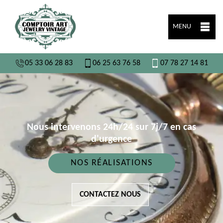
MENU
05 33 06 28 83
06 25 63 76 58
07 78 27 14 81
Nous intervenons 24h/24 sur 7j/7 en cas
d'urgence
NOS RÉALISATIONS
CONTACTEZ NOUS