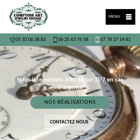
MENU
05 33 06 28 83
06 25 63 76 58
07 78 27 14 81
Nous intervenons 24h/24 sur 7j/7 en cas
d'urgence
NOS RÉALISATIONS
CONTACTEZ NOUS