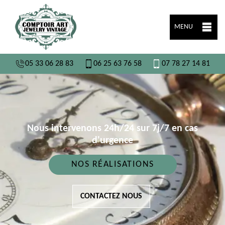
MENU
05 33 06 28 83
06 25 63 76 58
07 78 27 14 81
Nous intervenons 24h/24 sur 7j/7 en cas
d'urgence
NOS RÉALISATIONS
CONTACTEZ NOUS