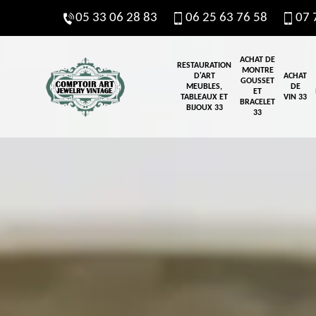
05 33 06 28 83
06 25 63 76 58
07 
ACHAT DE
RESTAURATION
MONTRE
D'ART
ACHAT
GOUSSET
MEUBLES,
DE
ET
TABLEAUX ET
VIN 33
BRACELET
BIJOUX 33
33