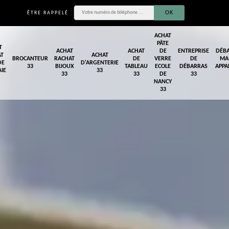
ÊTRE RAPPELÉ
ACHAT
PÂTE
T
ACHAT
ACHAT
DE
ENTREPRISE
DÉB
AT
ACHAT
BROCANTEUR
RACHAT
DE
VERRE
DE
MA
DE
D'ARGENTERIE
33
BIJOUX
TABLEAU
ECOLE
DÉBARRAS
APPA
IE
33
33
33
DE
33
NANCY
33