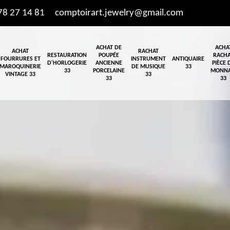
78 27 14 81
comptoirart.jewelry@gmail.com
ACHAT DE
ACHA
ACHAT
RACHAT
RESTAURATION
POUPÉE
RACH
FOURRURES ET
INSTRUMENT
ANTIQUAIRE
D'HORLOGERIE
ANCIENNE
PIÈCE 
MAROQUINERIE
DE MUSIQUE
33
33
PORCELAINE
MONNA
VINTAGE 33
33
33
33