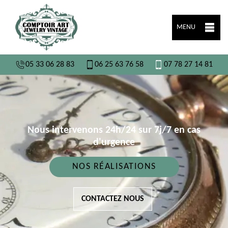
MENU
05 33 06 28 83
06 25 63 76 58
07 78 27 14 81
Nous intervenons 24h/24 sur 7j/7 en cas
d'urgence
NOS RÉALISATIONS
CONTACTEZ NOUS