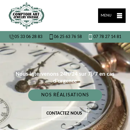
MENU
05 33 06 28 83
06 25 63 76 58
07 78 27 14 81
Nous intervenons 24h/24 sur 7j/7 en cas
d'urgence
NOS RÉALISATIONS
CONTACTEZ NOUS