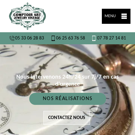
MENU
05 33 06 28 83
06 25 63 76 58
07 78 27 14 81
Nous intervenons 24h/24 sur 7j/7 en cas
d'urgence
NOS RÉALISATIONS
CONTACTEZ NOUS