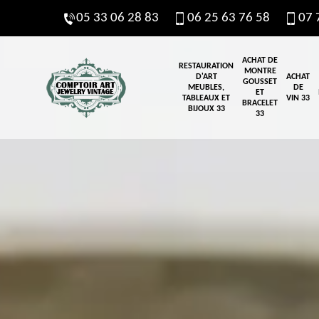
05 33 06 28 83
06 25 63 76 58
07 
ACHAT DE
RESTAURATION
MONTRE
D'ART
ACHAT
GOUSSET
MEUBLES,
DE
ET
TABLEAUX ET
VIN 33
BRACELET
BIJOUX 33
33