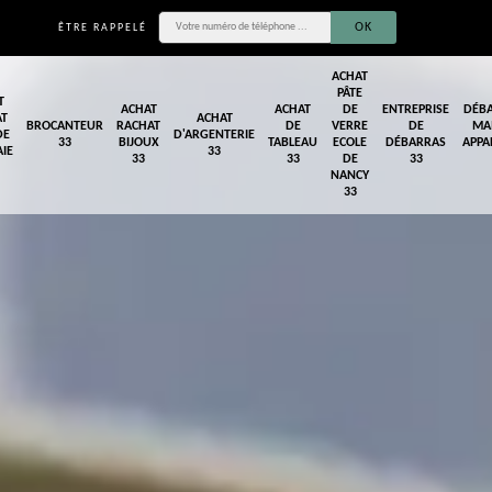
ÊTRE RAPPELÉ
ACHAT
PÂTE
T
ACHAT
ACHAT
DE
ENTREPRISE
DÉB
AT
ACHAT
BROCANTEUR
RACHAT
DE
VERRE
DE
MA
DE
D'ARGENTERIE
33
BIJOUX
TABLEAU
ECOLE
DÉBARRAS
APPA
IE
33
33
33
DE
33
NANCY
33