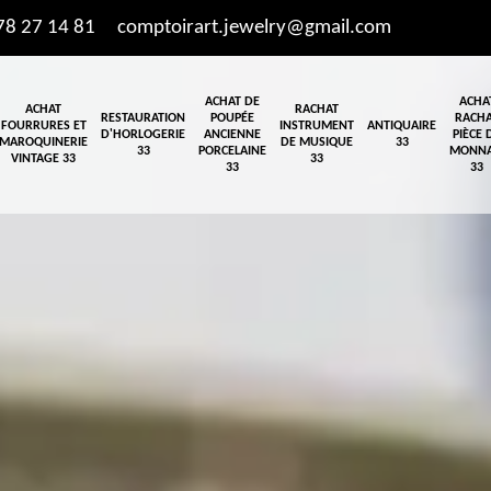
78 27 14 81
comptoirart.jewelry@gmail.com
ACHAT DE
ACHA
ACHAT
RACHAT
RESTAURATION
POUPÉE
RACH
FOURRURES ET
INSTRUMENT
ANTIQUAIRE
D'HORLOGERIE
ANCIENNE
PIÈCE 
MAROQUINERIE
DE MUSIQUE
33
33
PORCELAINE
MONNA
VINTAGE 33
33
33
33