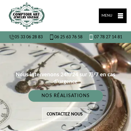
MENU
05 33 06 28 83
06 25 63 76 58
07 78 27 14 81
Nous intervenons 24h/24 sur 7j/7 en cas
d'urgence
NOS RÉALISATIONS
CONTACTEZ NOUS