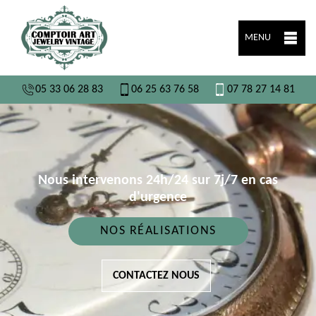
MENU
05 33 06 28 83
06 25 63 76 58
07 78 27 14 81
Nous intervenons 24h/24 sur 7j/7 en cas
d'urgence
NOS RÉALISATIONS
CONTACTEZ NOUS