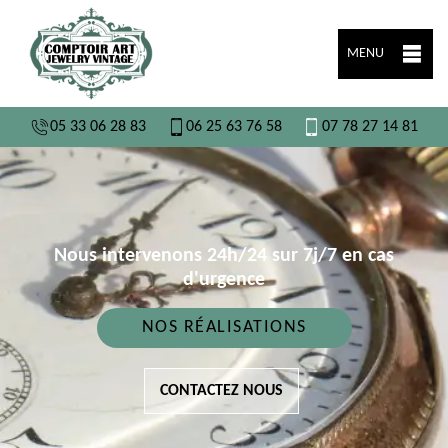
MENU
05 33 06 28 83
06 25 63 76 58
07 78 27 14 81
Nous intervenons 24h/24 sur 7j/7 en cas
d'urgence
NOS RÉALISATIONS
CONTACTEZ NOUS