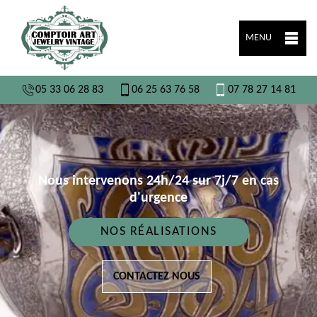
MENU
05 33 06 28 83
06 25 63 76 58
07 78 27 14 81
Nous intervenons 24h/24 sur 7j/7 en cas
d'urgence
NOS RÉALISATIONS
CONTACTEZ NOUS