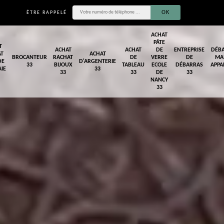
ÊTRE RAPPELÉ
ACHAT
PÂTE
T
ACHAT
ACHAT
DE
ENTREPRISE
DÉB
AT
ACHAT
BROCANTEUR
RACHAT
DE
VERRE
DE
MA
DE
D'ARGENTERIE
33
BIJOUX
TABLEAU
ECOLE
DÉBARRAS
APPA
IE
33
33
33
DE
33
NANCY
33