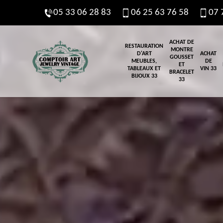
05 33 06 28 83
06 25 63 76 58
07 
ACHAT DE
RESTAURATION
MONTRE
D'ART
ACHAT
GOUSSET
MEUBLES,
DE
ET
TABLEAUX ET
VIN 33
BRACELET
BIJOUX 33
33