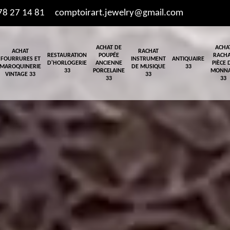
78 27 14 81
comptoirart.jewelry@gmail.com
ACHAT DE
ACHA
ACHAT
RACHAT
RESTAURATION
POUPÉE
RACH
FOURRURES ET
INSTRUMENT
ANTIQUAIRE
D'HORLOGERIE
ANCIENNE
PIÈCE 
MAROQUINERIE
DE MUSIQUE
33
33
PORCELAINE
MONNA
VINTAGE 33
33
33
33