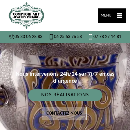
MENU
05 33 06 28 83
06 25 63 76 58
07 78 27 14 81
Nous intervenons 24h/24 sur 7j/7 en cas
d'urgence
NOS RÉALISATIONS
CONTACTEZ NOUS