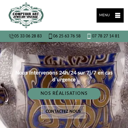
MENU
05 33 06 28 83
06 25 63 76 58
07 78 27 14 81
Nous intervenons 24h/24 sur 7j/7 en cas
d'urgence
NOS RÉALISATIONS
CONTACTEZ NOUS