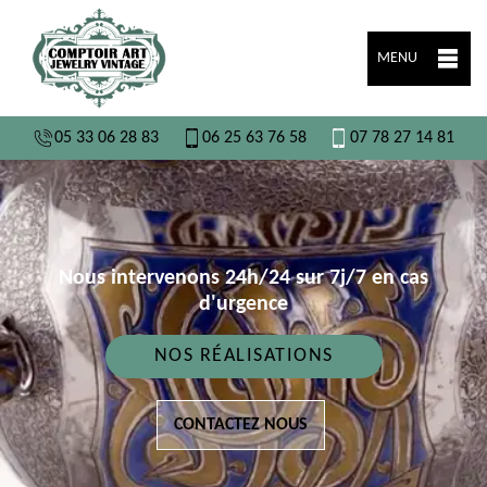
MENU
05 33 06 28 83
06 25 63 76 58
07 78 27 14 81
Nous intervenons 24h/24 sur 7j/7 en cas
d'urgence
NOS RÉALISATIONS
CONTACTEZ NOUS