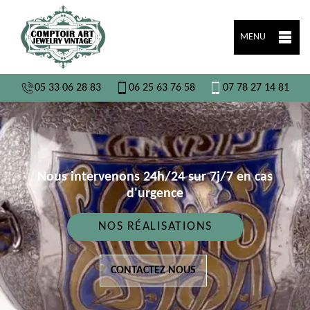
MENU
05 33 06 28 83
06 25 63 76 58
07 78 27 14 81
Nous intervenons 24h/24 sur 7j/7 en cas
d'urgence
NOS RÉALISATIONS
CONTACTEZ NOUS