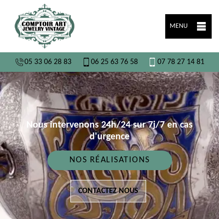
MENU
05 33 06 28 83
06 25 63 76 58
07 78 27 14 81
Nous intervenons 24h/24 sur 7j/7 en cas
d'urgence
NOS RÉALISATIONS
CONTACTEZ NOUS