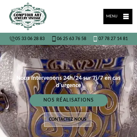
MENU
05 33 06 28 83
06 25 63 76 58
07 78 27 14 81
Nous intervenons 24h/24 sur 7j/7 en cas
d'urgence
NOS RÉALISATIONS
CONTACTEZ NOUS