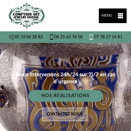
MENU
05 33 06 28 83
06 25 63 76 58
07 78 27 14 81
Nous intervenons 24h/24 sur 7j/7 en cas
d'urgence
NOS RÉALISATIONS
CONTACTEZ NOUS