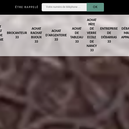
ÊTRE RAPPELÉ
ACHAT
PÂTE
T
ACHAT
ACHAT
DE
ENTREPRISE
DÉB
AT
ACHAT
BROCANTEUR
RACHAT
DE
VERRE
DE
MA
DE
D'ARGENTERIE
33
BIJOUX
TABLEAU
ECOLE
DÉBARRAS
APPA
IE
33
33
33
DE
33
NANCY
33