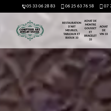
05 33 06 28 83
06 25 63 76 58
07 
ACHAT DE
RESTAURATION
MONTRE
D'ART
ACHAT
GOUSSET
MEUBLES,
DE
ET
TABLEAUX ET
VIN 33
BRACELET
BIJOUX 33
33