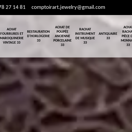
78 27 14 81
comptoirart.jewelry@gmail.com
ACHAT DE
ACHA
ACHAT
RACHAT
RESTAURATION
POUPÉE
RACH
FOURRURES ET
INSTRUMENT
ANTIQUAIRE
D'HORLOGERIE
ANCIENNE
PIÈCE 
MAROQUINERIE
DE MUSIQUE
33
33
PORCELAINE
MONNA
VINTAGE 33
33
33
33