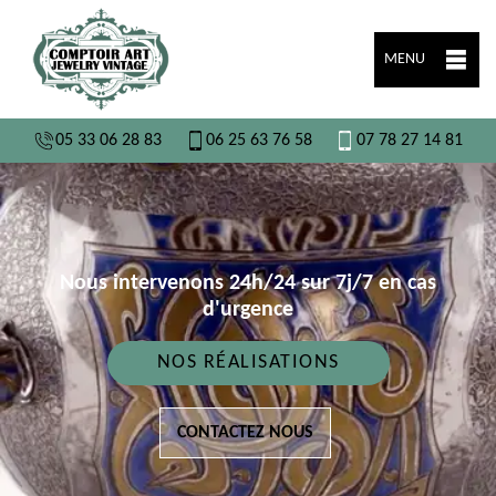
MENU
05 33 06 28 83
06 25 63 76 58
07 78 27 14 81
Nous intervenons 24h/24 sur 7j/7 en cas
d'urgence
NOS RÉALISATIONS
CONTACTEZ NOUS