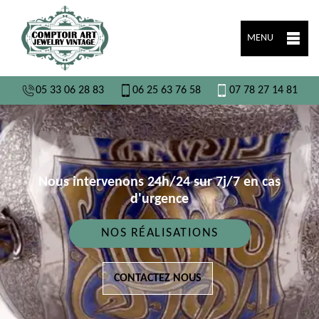
MENU
05 33 06 28 83
06 25 63 76 58
07 78 27 14 81
Nous intervenons 24h/24 sur 7j/7 en cas
d'urgence
NOS RÉALISATIONS
CONTACTEZ NOUS