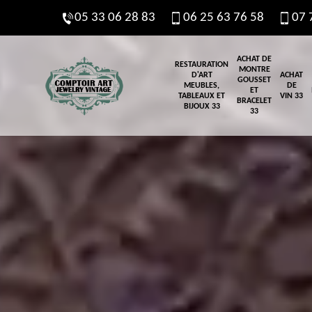
05 33 06 28 83
06 25 63 76 58
07 
ACHAT DE
RESTAURATION
MONTRE
D'ART
ACHAT
GOUSSET
MEUBLES,
DE
ET
TABLEAUX ET
VIN 33
BRACELET
BIJOUX 33
33