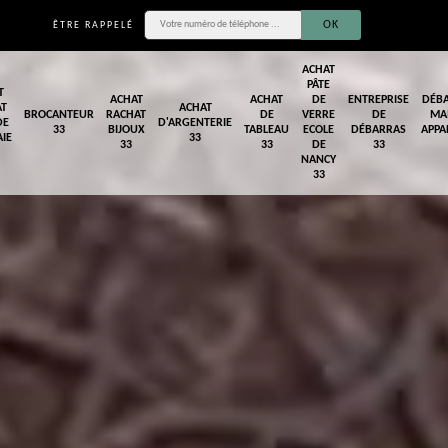
ÊTRE RAPPELÉ
ACHAT
PÂTE
T
ACHAT
ACHAT
DE
ENTREPRISE
DÉB
AT
ACHAT
BROCANTEUR
RACHAT
DE
VERRE
DE
MA
DE
D'ARGENTERIE
33
BIJOUX
TABLEAU
ECOLE
DÉBARRAS
APPA
IE
33
33
33
DE
33
NANCY
33