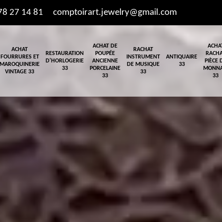
78 27 14 81
comptoirart.jewelry@gmail.com
ACHAT DE
ACHA
ACHAT
RACHAT
RESTAURATION
POUPÉE
RACH
FOURRURES ET
INSTRUMENT
ANTIQUAIRE
D'HORLOGERIE
ANCIENNE
PIÈCE 
MAROQUINERIE
DE MUSIQUE
33
33
PORCELAINE
MONNA
VINTAGE 33
33
33
33