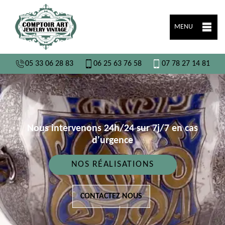
MENU
05 33 06 28 83
06 25 63 76 58
07 78 27 14 81
Nous intervenons 24h/24 sur 7j/7 en cas
d'urgence
NOS RÉALISATIONS
CONTACTEZ NOUS