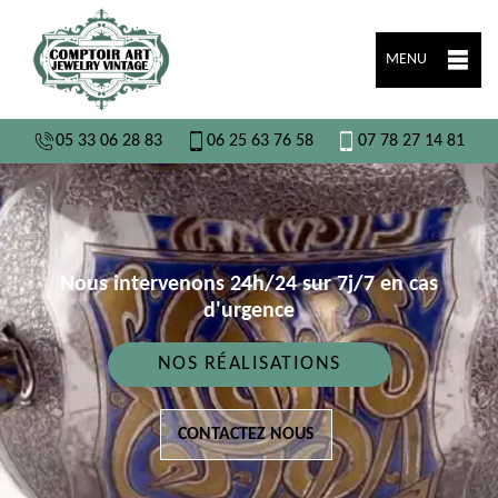
MENU
05 33 06 28 83
06 25 63 76 58
07 78 27 14 81
Nous intervenons 24h/24 sur 7j/7 en cas
d'urgence
NOS RÉALISATIONS
CONTACTEZ NOUS