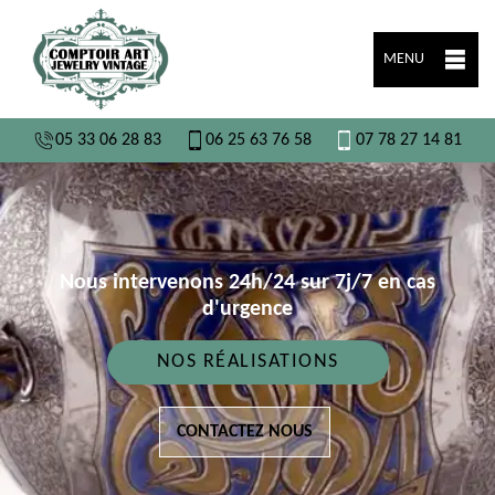
MENU
05 33 06 28 83
06 25 63 76 58
07 78 27 14 81
Nous intervenons 24h/24 sur 7j/7 en cas
d'urgence
NOS RÉALISATIONS
CONTACTEZ NOUS