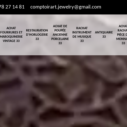
78 27 14 81
comptoirart.jewelry@gmail.com
ACHAT DE
ACHA
ACHAT
RACHAT
RESTAURATION
POUPÉE
RACH
FOURRURES ET
INSTRUMENT
ANTIQUAIRE
D'HORLOGERIE
ANCIENNE
PIÈCE 
MAROQUINERIE
DE MUSIQUE
33
33
PORCELAINE
MONNA
VINTAGE 33
33
33
33