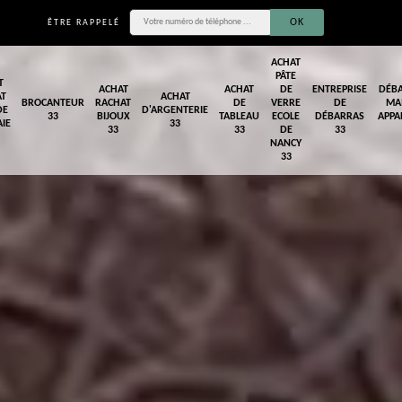
ÊTRE RAPPELÉ
ACHAT
PÂTE
T
ACHAT
ACHAT
DE
ENTREPRISE
DÉB
AT
ACHAT
BROCANTEUR
RACHAT
DE
VERRE
DE
MA
DE
D'ARGENTERIE
33
BIJOUX
TABLEAU
ECOLE
DÉBARRAS
APPA
IE
33
33
33
DE
33
NANCY
33