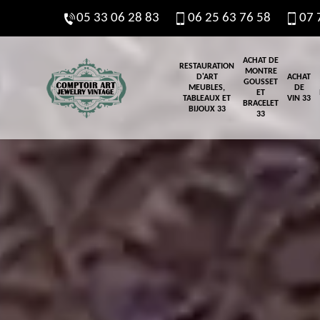
05 33 06 28 83
06 25 63 76 58
07 
ACHAT DE
RESTAURATION
MONTRE
D'ART
ACHAT
GOUSSET
MEUBLES,
DE
ET
TABLEAUX ET
VIN 33
BRACELET
BIJOUX 33
33