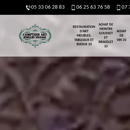
05 33 06 28 83
06 25 63 76 58
07 
ACHAT DE
RESTAURATION
MONTRE
D'ART
ACHAT
GOUSSET
MEUBLES,
DE
ET
TABLEAUX ET
VIN 33
BRACELET
BIJOUX 33
33