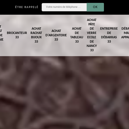
ÊTRE RAPPELÉ
ACHAT
PÂTE
T
ACHAT
ACHAT
DE
ENTREPRISE
DÉB
AT
ACHAT
BROCANTEUR
RACHAT
DE
VERRE
DE
MA
DE
D'ARGENTERIE
33
BIJOUX
TABLEAU
ECOLE
DÉBARRAS
APPA
IE
33
33
33
DE
33
NANCY
33