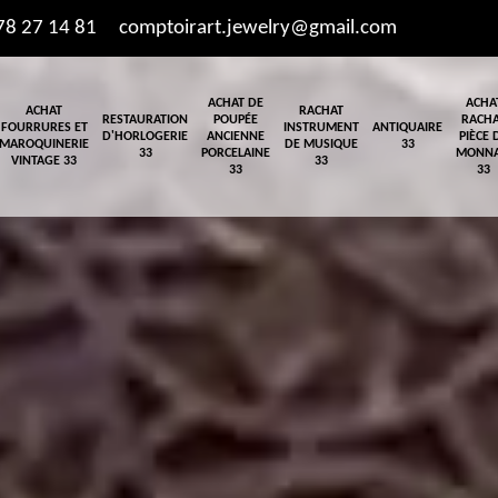
78 27 14 81
comptoirart.jewelry@gmail.com
ACHAT DE
ACHA
ACHAT
RACHAT
RESTAURATION
POUPÉE
RACH
FOURRURES ET
INSTRUMENT
ANTIQUAIRE
D'HORLOGERIE
ANCIENNE
PIÈCE 
MAROQUINERIE
DE MUSIQUE
33
33
PORCELAINE
MONNA
VINTAGE 33
33
33
33