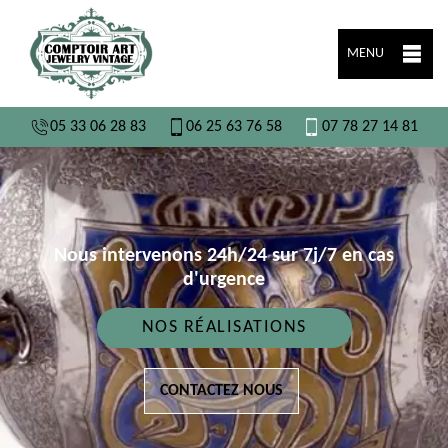
MENU
05 33 06 28 83
06 25 63 76 58
07 78 27 14 81
Nous intervenons 24h/24 sur 7j/7 en cas
d'urgence
NOS RÉALISATIONS
CONTACTEZ NOUS