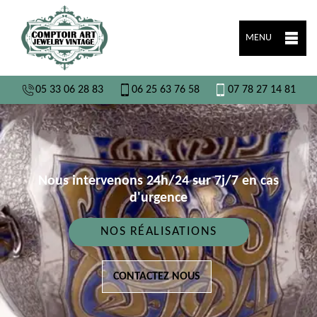
MENU
05 33 06 28 83
06 25 63 76 58
07 78 27 14 81
Nous intervenons 24h/24 sur 7j/7 en cas
d'urgence
NOS RÉALISATIONS
CONTACTEZ NOUS