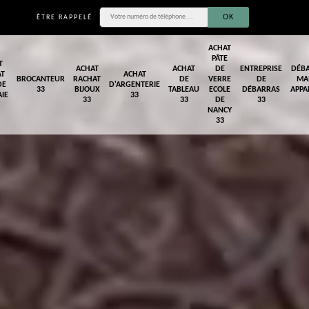
ÊTRE RAPPELÉ
ACHAT
PÂTE
T
ACHAT
ACHAT
DE
ENTREPRISE
DÉB
AT
ACHAT
BROCANTEUR
RACHAT
DE
VERRE
DE
MA
DE
D'ARGENTERIE
33
BIJOUX
TABLEAU
ECOLE
DÉBARRAS
APPA
IE
33
33
33
DE
33
NANCY
33