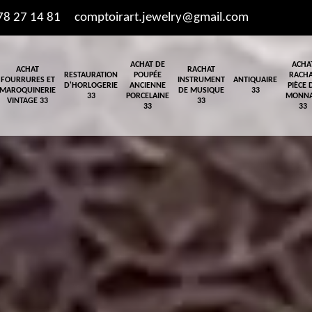
78 27 14 81
comptoirart.jewelry@gmail.com
ACHAT DE
ACHA
ACHAT
RACHAT
RESTAURATION
POUPÉE
RACH
FOURRURES ET
INSTRUMENT
ANTIQUAIRE
D'HORLOGERIE
ANCIENNE
PIÈCE 
MAROQUINERIE
DE MUSIQUE
33
33
PORCELAINE
MONNA
VINTAGE 33
33
33
33