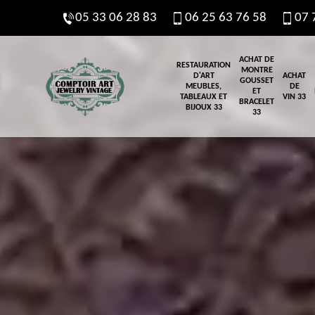
05 33 06 28 83
06 25 63 76 58
07 
ACHAT DE
RESTAURATION
MONTRE
D'ART
ACHAT
GOUSSET
MEUBLES,
DE
ET
TABLEAUX ET
VIN 33
BRACELET
BIJOUX 33
33