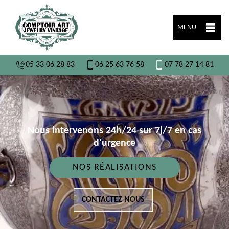
MENU
05 33 06 28 83
06 25 63 76 58
07 78 27 14 81
Nous intervenons 24h/24 sur 7j/7 en cas
d'urgence
NOS RÉALISATIONS
CONTACTEZ NOUS