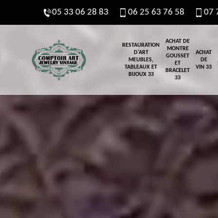
05 33 06 28 83
06 25 63 76 58
07 
ACHAT DE
RESTAURATION
MONTRE
D'ART
ACHAT
GOUSSET
MEUBLES,
DE
ET
TABLEAUX ET
VIN 33
BRACELET
BIJOUX 33
33