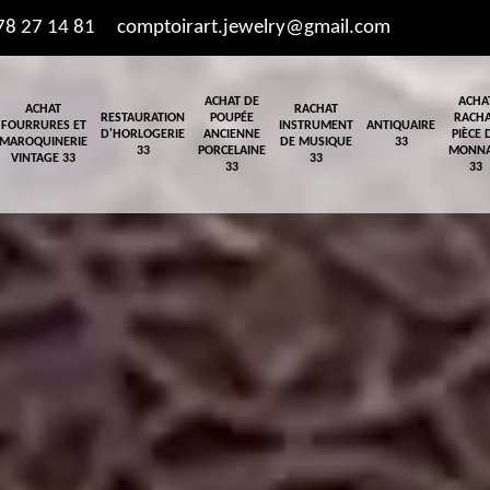
78 27 14 81
comptoirart.jewelry@gmail.com
ACHAT DE
ACHA
ACHAT
RACHAT
RESTAURATION
POUPÉE
RACH
FOURRURES ET
INSTRUMENT
ANTIQUAIRE
D'HORLOGERIE
ANCIENNE
PIÈCE 
MAROQUINERIE
DE MUSIQUE
33
33
PORCELAINE
MONNA
VINTAGE 33
33
33
33