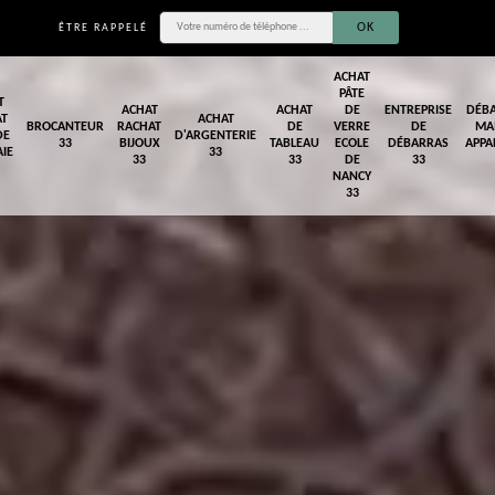
ÊTRE RAPPELÉ
ACHAT
PÂTE
T
ACHAT
ACHAT
DE
ENTREPRISE
DÉB
AT
ACHAT
BROCANTEUR
RACHAT
DE
VERRE
DE
MA
DE
D'ARGENTERIE
33
BIJOUX
TABLEAU
ECOLE
DÉBARRAS
APPA
IE
33
33
33
DE
33
NANCY
33