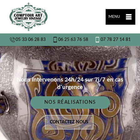
MENU
05 33 06 28 83
06 25 63 76 58
07 78 27 14 81
Nous intervenons 24h/24 sur 7j/7 en cas
d'urgence
NOS RÉALISATIONS
CONTACTEZ NOUS