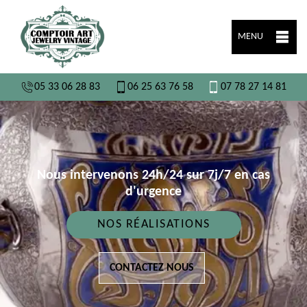
MENU
05 33 06 28 83
06 25 63 76 58
07 78 27 14 81
Nous intervenons 24h/24 sur 7j/7 en cas
d'urgence
NOS RÉALISATIONS
CONTACTEZ NOUS