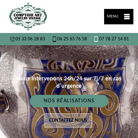
MENU
05 33 06 28 83
06 25 63 76 58
07 78 27 14 81
Nous intervenons 24h/24 sur 7j/7 en cas
d'urgence
NOS RÉALISATIONS
CONTACTEZ NOUS